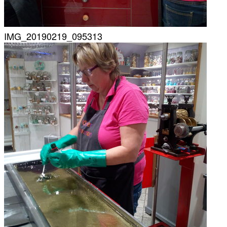
IMG_20190219_095313