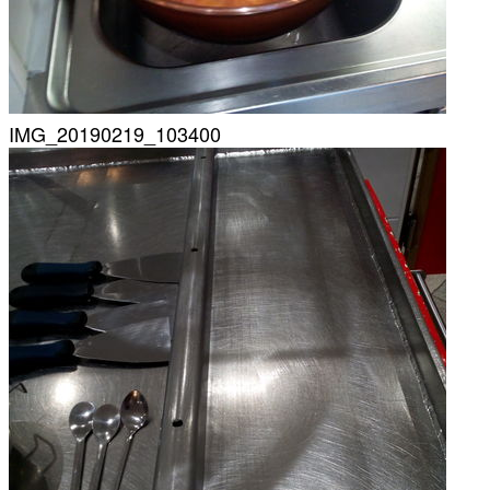
IMG_20190219_103400