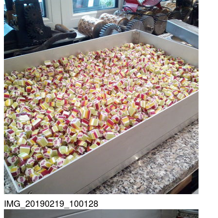
IMG_20190219_100128