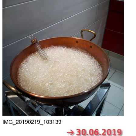
IMG_20190219_103139