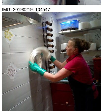
IMG_20190219_104547