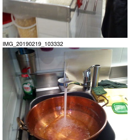
IMG_20190219_103332