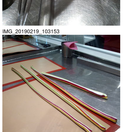
IMG_20190219_103153