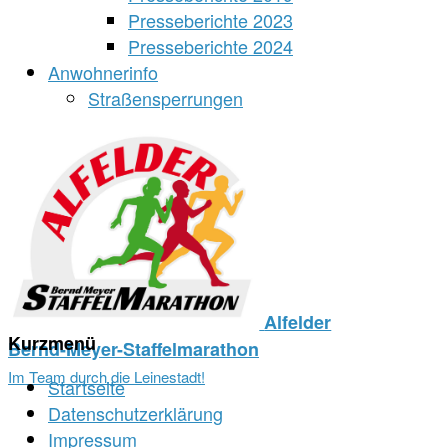
Presseberichte 2023
Presseberichte 2024
Anwohnerinfo
Straßensperrungen
Alfelder
Kurzmenü
Bernd-Meyer-Staffelmarathon
Im Team durch die Leinestadt!
Startseite
Datenschutzerklärung
Impressum