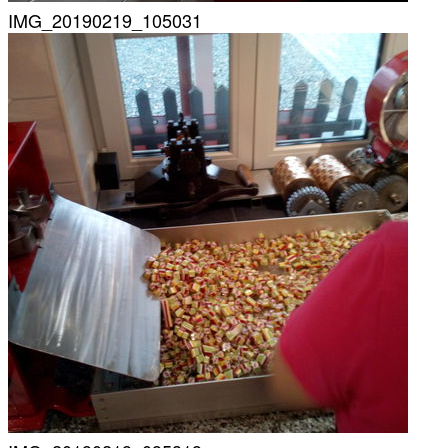
IMG_20190219_105031