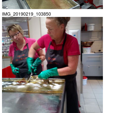
IMG_20190219_103850