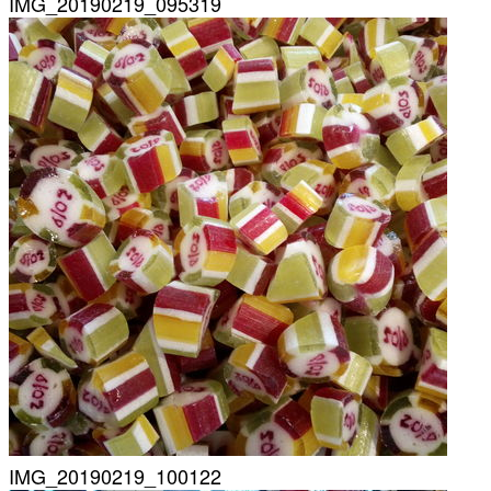
IMG_20190219_095319
IMG_20190219_100122