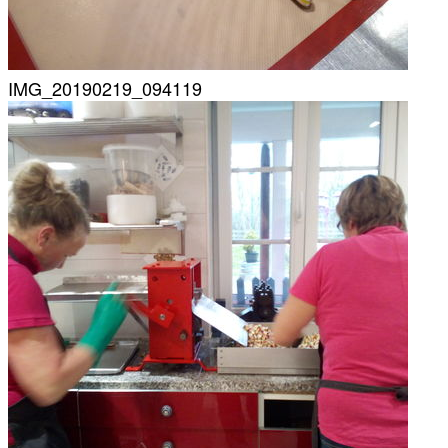
IMG_20190219_094119